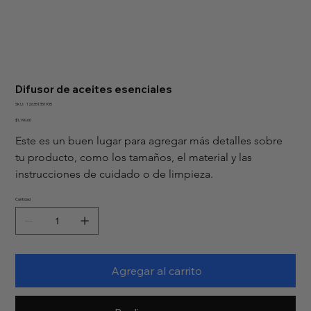
Difusor de aceites esenciales
SKU
SKU:
126351351935
126351351935
Precio
$1,190.00
Este es un buen lugar para agregar más detalles sobre 
tu producto, como los tamaños, el material y las 
instrucciones de cuidado o de limpieza.
Cantidad
Agregar al carrito