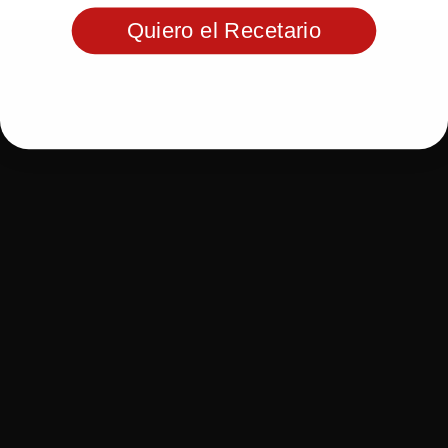
Quiero el Recetario
MAESTROS
CATEGORÍAS
PARRILLEROS
Alejandro Gutiérrez
Asadores
Sebastián De Alba
Combustible
s
Juan Garza
Técnicas
Pamela Tamayo
Salsas
Vidal Garza
Res
Armando Servín
Aves
Luis Garza
Cerdo
Arturo Gutiérrez
Caprinos
Jesús Dávila