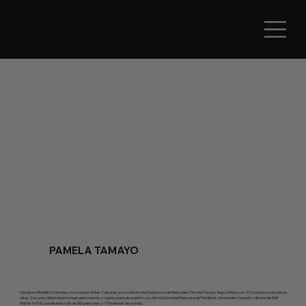
UNIVERSIDAD
DEL FUEGO
PAMELA TAMAYO
Nacida en Medellín, Colombia, y formada en Artes Culinarias por la Universidad Autónoma de Manizales, Pamela Tamayo llegó a México en 2016 en busca de nuevos
retos. Con una sólida trayectoria en gastronomía y organización de eventos, se unió a la Sociedad Mexicana de Parrilleros, donde lideró la parte culinaria del Grill
Master H-E-B, coordinando más de 300 personas y 17 toneladas de comida.