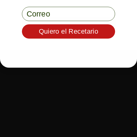
Email
QUIERO ASISTIR A UN CURSO
Quiero el Recetario
MAESTROS
CATEGORÍAS
PARRILLEROS
Alejandro Gutiérrez
Asadores
Sebastián De Alba
Combustible
s
Juan Garza
Técnicas
Pamela Tamayo
Salsas
Vidal Garza